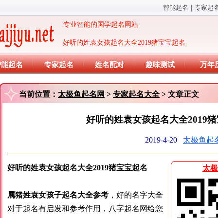
智能起名
｜
专家起
专业智能的国学起名网站
好听的姓袁女孩起名大全2019猪宝宝起名
智能起名
专家起名
姓名配对
趣味测试
万年
当前位置：
太极鱼起名网
>
专家起名大全
> 文章正文
好听的姓袁女孩起名大全2019
2019-4-20
太极鱼起
好听的姓袁女孩起名大全2019猪宝宝起名
太极
属猪姓袁女孩子起名大全参考
，好的名字大全
对于起名有启发和参考作用，八字起名网给您