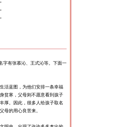
”
”
”
起名字有张慕沁、王式沁等。下面一
生活蓝图，为他们安排一条幸福
身贫寒，父母则不愿意看到孩子
丰厚。因此，很多人给孩子取名
父母的用心良苦来。
的文明史，出现了许许多多杰出的