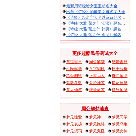
最新用诗经给女宝宝起名大全
出自《诗经》的最美女孩名字大全
《诗经》起名字大全以及诗经名句赏析
《诗经·大雅·荡之什·江汉》起名大全以及赏析
《诗经·大雅·荡之什·韩奕》起名大全以及赏析
《诗经·大雅·荡之什·烝民》起名大全以及赏析
更多超酷民俗测试大全
黄道吉日
周公解梦
结婚吉日
姓氏起源
八字测试
日干分析
称骨测试
上辈为人
奇门遁甲
紫微斗数
关帝神签
诸葛神算
黄大仙签
观音灵签
指纹预测
周公解梦速查
梦见性爱
梦见神
梦见同学
梦见表扬
梦见拖鞋
梦见乌龟
梦见惩罚
梦见鬼怪
梦见女神