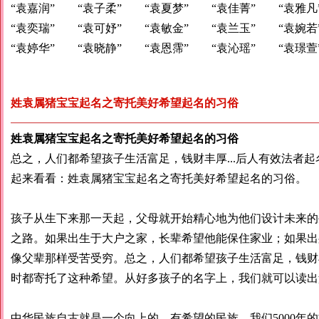
“袁嘉润” “袁子柔” “袁夏梦” “袁佳菁” “袁雅凡
“袁奕瑞” “袁可妤” “袁敏金” “袁兰玉” “袁婉若
“袁婷华” “袁晓静” “袁恩霈” “袁沁瑶” “袁璟萱
姓袁属猪宝宝起名之寄托美好希望起名的习俗
姓袁属猪宝宝起名之寄托美好希望起名的习俗
总之，人们都希望孩子生活富足，钱财丰厚...后人有效法者
起来看看：姓袁属猪宝宝起名之寄托美好希望起名的习俗。
孩子从生下来那一天起，父母就开始精心地为他们设计未来的
之路。如果出生于大户之家，长辈希望他能保住家业；如果出
像父辈那样受苦受穷。总之，人们都希望孩子生活富足，钱财
时都寄托了这种希望。从好多孩子的名字上，我们就可以读出
中华民族自古就是一个向上的、有希望的民族，我们5000年