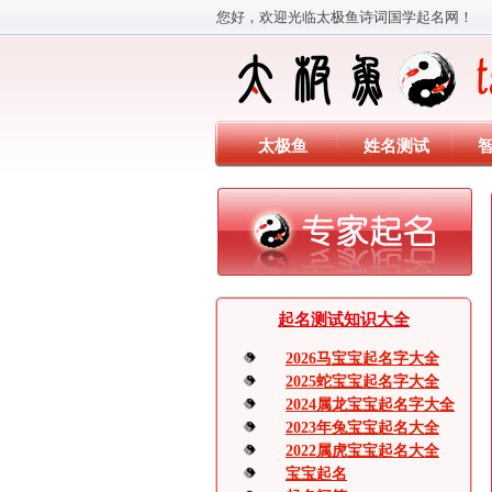
您好，欢迎光临太极鱼诗词国学起名网！
太极鱼
姓名测试
起名测试知识大全
2026马宝宝起名字大全
2025蛇宝宝起名字大全
2024属龙宝宝起名字大全
2023年兔宝宝起名大全
2022属虎宝宝起名大全
宝宝起名