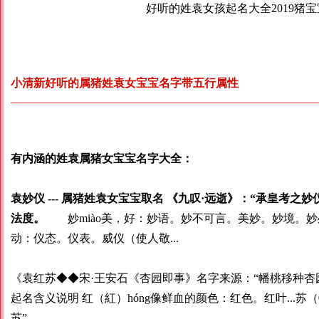
好听的姓袁女孩起名大全2019猪
小清新好听的属猪姓袁女宝宝名字带五行属性
有内涵的姓袁属猪女宝宝名字大全：
袁妙仪 --- 属猪姓袁女宝宝取名 《九叹·远逝》：“承皇考之
法度。
妙miào美，好：妙语。妙不可言。美妙。妙境。妙处（
动：仪态。仪表。威仪（使人敬...
《袁红苏◆◆宋·王安石《杏园即事》名字来源：“幡桃移
起名含义说明 红（紅）hóng像鲜血的颜色：红色。红叶...苏（
苏”...