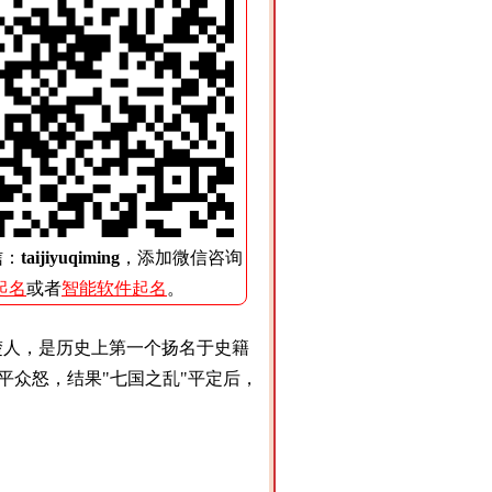
信：
taijiyuqiming
，添加微信咨询
起名
或者
智能软件起名
。
楚人，是历史上第一个扬名于史籍
平众怒，结果"七国之乱"平定后，