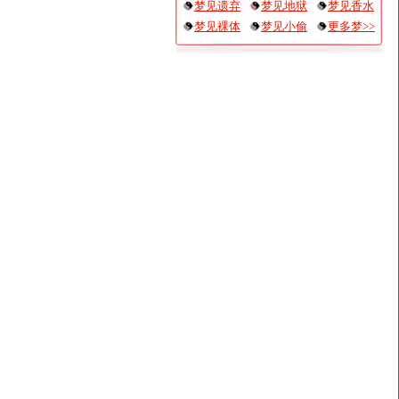
梦见遗弃
梦见地狱
梦见香水
梦见裸体
梦见小偷
更多梦>>