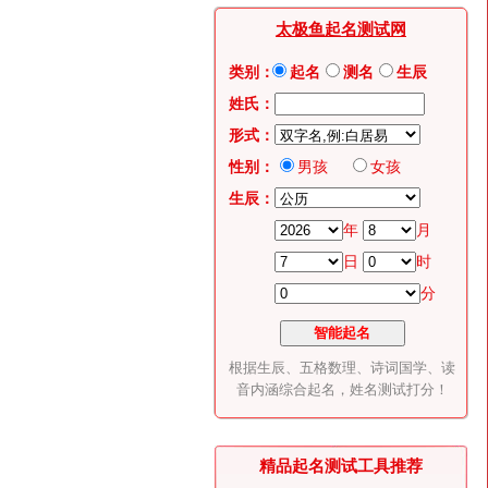
太极鱼起名测试网
类别：
起名
测名
生辰
姓氏：
形式：
性别：
男孩
女孩
生辰：
年
月
日
时
分
根据生辰、五格数理、诗词国学、读
音内涵综合起名，姓名测试打分！
精品起名测试工具推荐