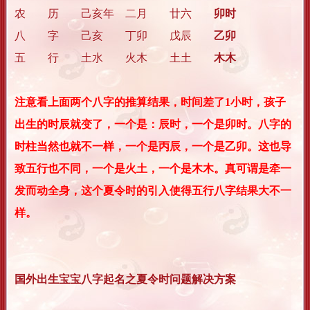
农 历
己亥年
二月
廿六
卯时
八 字
己亥
丁卯
戊辰
乙卯
五 行
土水
火木
土土
木木
注意看上面两个八字的推算结果，时间差了1小时，孩子
出生的时辰就变了，一个是：辰时，一个是卯时。八字的
时柱当然也就不一样，一个是丙辰，一个是乙卯。这也导
致五行也不同，一个是火土，一个是木木。真可谓是牵一
发而动全身，这个夏令时的引入使得五行八字结果大不一
样。
国外出生宝宝八字起名之夏令时问题解决方案