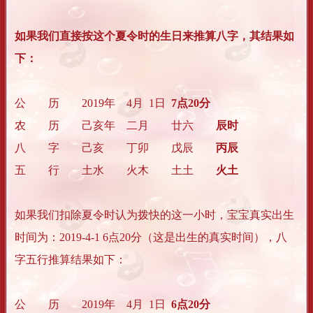
如果我们直接按这个夏令时的生日来推算八字，其结果如
下：
公 历
2019年
4月
1日
7点20分
农 历
己亥年
二月
廿六
辰时
八 字
己亥
丁卯
戊辰
丙辰
五 行
土水
火木
土土
火土
如果我们扣除夏令时认为拨快的这一小时，宝宝真实出生
时间为：2019-4-1 6点20分（这是出生的真实时间），八
字五行推算结果如下：
公 历
2019年
4月
1日
6点20分