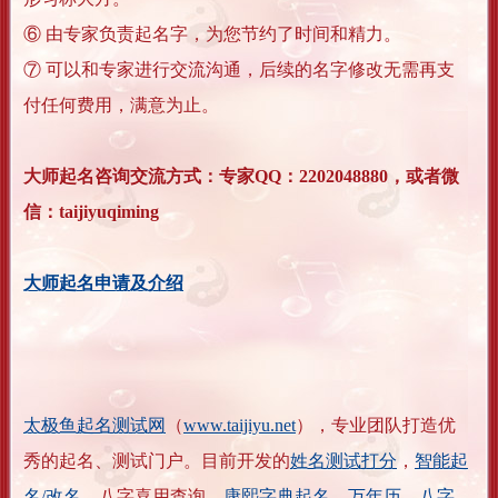
⑥ 由专家负责起名字，为您节约了时间和精力。
⑦ 可以和专家进行交流沟通，后续的名字修改无需再支
付任何费用，满意为止。
大师起名咨询交流方式：专家QQ：2202048880，或者微
信：taijiyuqiming
大师起名申请及介绍
太极鱼起名测试网
（
www.taijiyu.net
），专业团队打造优
秀的起名、测试门户。目前开发的
姓名测试打分
，
智能起
名/改名
，八字喜用查询，
康熙字典起名
，
万年历
，
八字