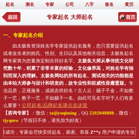
起名
测名
专家
公司
八字
签名
黄历
专家起名 大师起名
一、专家起名介绍
由太极鱼资深姓名学专家提供起名服务，您只需要提供起名
或者改名者的姓氏、性别、生日以及其他相关信息，太极鱼起名
网专家将为您量身定制吉祥好名字。
太极鱼大师从事传统文化研
究数十年，积累了非常丰富的经验，文化修养高，对姓名学有独
到而深入的理解。太极鱼网站的所有起名、测试相关的功能都是
由本站大师参与设计和研发的，故专业性和权威性毋庸置疑。
专
业品质，正规服务，成就吉祥好名！古人云：赐子千金，不如教
子一艺；教子一艺，不如赐子一名。由此可见名字对于人们有多
公司起名/品牌起名请点击这里
么重要！
【咨询专家】
：微信：
taijiyuqiming
，QQ
2202048880
，微信：
tjyqmw
（节假日不休，请先加为好友）
经成功，专家会尽快安排起名，谢谢。恭喜
Z**y
用户申请的专业大