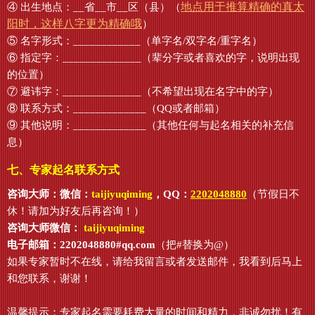
地点用于推算精确的真太
④ 出生地点：__省__市__区（县）（
阳时，这样八字更为精确哦
）
⑤ 名字形式：____________（单字名/双字名/重字名）
⑥ 指定字：______________（辈分字或者喜欢的字，说明出现
的位置）
⑦ 避讳字：______________（不希望出现在名字中的字）
⑧ 联系方式：_____________（QQ或者邮箱）
⑨ 其他说明：_____________（其他任何与起名相关的补充信
息）
七、专家起名联系方式
咨询大师：微信：
taijiyuqiming
，QQ：
2202048880
（节假日不
休！请加为好友后再咨询！）
咨询大师微信：
taijiyuqiming
电子邮箱：2202048880#qq.com
（把#替换为@）
如果专家暂时不在线，请给我留言或者发送邮件，我看到后马上
和您联系，谢谢！
温馨提示：专家起名需要耗费大量的时间和精力，非诚勿扰！有