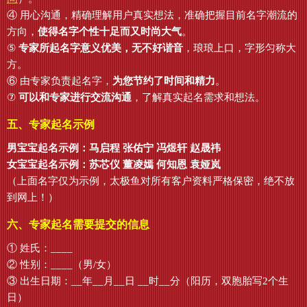
④ 用心沟通，精确理解用户真实想法，准确把握目前名字潮流的
方向，
使得名字个性十足而又时尚大气
。
⑤
专家所起名字意义优美，无不好谐音
，琅琅上口，字形匀称大
方。
⑥ 由专家负责起名字，
为您节约了时间和精力
。
⑦
可以和专家进行交流沟通
，了解真实起名需求和想法。
五、专家起名示例
男宝宝起名示例：马启程 张佑宁 冯煜轩 赵晟祎
女宝宝起名示例：苏芯仪 董凌嫣 何知恩 袁娅岚
（上面名字仅为示例，太极鱼对所有客户资料严格保密，绝不放
到网上！）
六、专家起名需要提交的信息
① 姓氏：____
② 性别：____（男/女）
③ 出生日期：__年__月__日 __时__分（阳历，双胞胎写2个生
日）