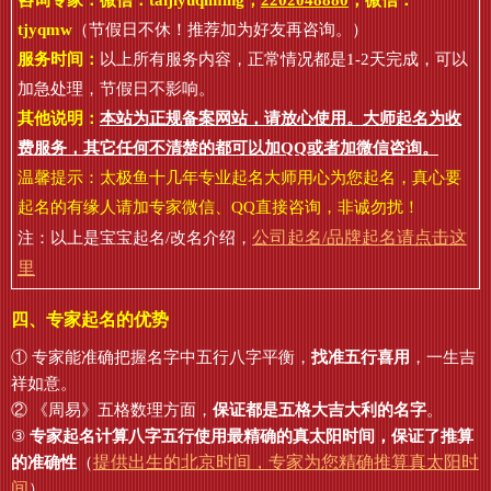
咨询专家：微信：
taijiyuqiming
，
2202048880
，微信：
tjyqmw
（节假日不休！推荐加为好友再咨询。）
服务时间：
以上所有服务内容，正常情况都是1-2天完成，可以
加急处理，节假日不影响。
其他说明：
本站为正规备案网站，请放心使用。大师起名为收
费服务，其它任何不清楚的都可以加QQ或者加微信咨询。
温馨提示：太极鱼十几年专业起名大师用心为您起名，真心要
起名的有缘人请加专家微信、QQ直接咨询，非诚勿扰！
公司起名/品牌起名请点击这
注：以上是宝宝起名/改名介绍，
里
四、专家起名的优势
① 专家能准确把握名字中五行八字平衡，
找准五行喜用
，一生吉
祥如意。
② 《周易》五格数理方面，
保证都是五格大吉大利的名字
。
③
专家起名计算八字五行使用最精确的真太阳时间，保证了推算
提供出生的北京时间，专家为您精确推算真太阳时
的准确性
（
间
）。