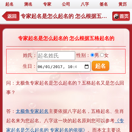
起名
测名
专家
公司
八字
签名
黄历
专家起名是怎么起名的 怎么根据五格起名的
专家起名是怎么起名的 怎么根据五格起名的
姓氏：
性别：
男
女
生日：
问：太极鱼专家起名是怎么起名的？五格起名又是怎么回
事？
答：
太极鱼专家起名
主要依据八字起名，五格起名、生肖
起名来为您起名。八字这一块的起名原则您可以参考
《专
家起名是怎么起名的 专家起名的依据》
。而本文主要说