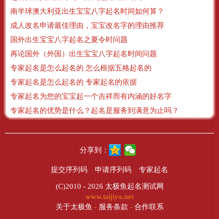
南半球澳大利亚出生宝宝八字起名时间如何算？
成人改名申请最佳理由，宝宝改名字的理由推荐
国外出生宝宝八字起名之夏令时问题
再论国外（外国）出生宝宝八字起名时间问题
专家起名是怎么起名的 怎么根据五格起名的
专家起名是怎么起名的 专家起名的依据
专家起名为您的宝宝起一个吉祥而有内涵的好名字
专家起名的优势是什么？起名是服务到满意为止吗？
分享到：
提交序列码
申请序列码
专家起名
(C)2010 - 2026
太极鱼起名测试网
www.taijiyu.net
关于太极鱼
-
服务条款
-
合作联系