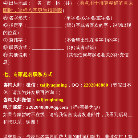
地点用于推算精确的真太
④ 出生地点：__省__市__区（县）（
阳时，这样八字更为精确哦
）
⑤ 名字形式：____________（单字名/双字名/重字名）
⑥ 指定字：______________（辈分字或者喜欢的字，说明出现
的位置）
⑦ 避讳字：______________（不希望出现在名字中的字）
⑧ 联系方式：_____________（QQ或者邮箱）
⑨ 其他说明：_____________（其他任何与起名相关的补充信
息）
七、专家起名联系方式
咨询大师：微信：
taijiyuqiming
，QQ：
2202048880
（节假日不
休！请加为好友后再咨询！）
咨询大师微信：
taijiyuqiming
电子邮箱：2202048880#qq.com
（把#替换为@）
如果专家暂时不在线，请给我留言或者发送邮件，我看到后马上
和您联系，谢谢！
温馨提示：专家起名需要耗费大量的时间和精力，非诚勿扰！有