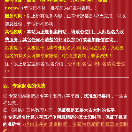
咨询专家：微信：
taijiyuqiming
，
2202048880
，微信：
tjyqmw
（节假日不休！推荐加为好友再咨询。）
服务时间：
以上所有服务内容，正常情况都是1-2天完成，可以
加急处理，节假日不影响。
其他说明：
本站为正规备案网站，请放心使用。大师起名为收
费服务，其它任何不清楚的都可以加QQ或者加微信咨询。
温馨提示：太极鱼十几年专业起名大师用心为您起名，真心要
起名的有缘人请加专家微信、QQ直接咨询，非诚勿扰！
公司起名/品牌起名请点击这
注：以上是宝宝起名/改名介绍，
里
四、专家起名的优势
① 专家能准确把握名字中五行八字平衡，
找准五行喜用
，一生吉
祥如意。
② 《周易》五格数理方面，
保证都是五格大吉大利的名字
。
③
专家起名计算八字五行使用最精确的真太阳时间，保证了推算
提供出生的北京时间，专家为您精确推算真太阳时
的准确性
（
间
）。