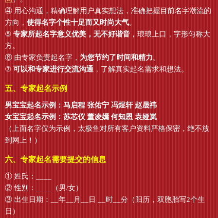
④ 用心沟通，精确理解用户真实想法，准确把握目前名字潮流的
方向，
使得名字个性十足而又时尚大气
。
⑤
专家所起名字意义优美，无不好谐音
，琅琅上口，字形匀称大
方。
⑥ 由专家负责起名字，
为您节约了时间和精力
。
⑦
可以和专家进行交流沟通
，了解真实起名需求和想法。
五、专家起名示例
男宝宝起名示例：马启程 张佑宁 冯煜轩 赵晟祎
女宝宝起名示例：苏芯仪 董凌嫣 何知恩 袁娅岚
（上面名字仅为示例，太极鱼对所有客户资料严格保密，绝不放
到网上！）
六、专家起名需要提交的信息
① 姓氏：____
② 性别：____（男/女）
③ 出生日期：__年__月__日 __时__分（阳历，双胞胎写2个生
日）