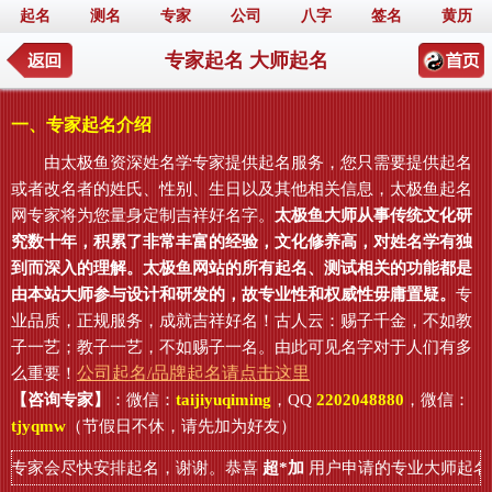
起名
测名
专家
公司
八字
签名
黄历
专家起名 大师起名
一、专家起名介绍
由太极鱼资深姓名学专家提供起名服务，您只需要提供起名
或者改名者的姓氏、性别、生日以及其他相关信息，太极鱼起名
网专家将为您量身定制吉祥好名字。
太极鱼大师从事传统文化研
究数十年，积累了非常丰富的经验，文化修养高，对姓名学有独
到而深入的理解。太极鱼网站的所有起名、测试相关的功能都是
由本站大师参与设计和研发的，故专业性和权威性毋庸置疑。
专
业品质，正规服务，成就吉祥好名！古人云：赐子千金，不如教
子一艺；教子一艺，不如赐子一名。由此可见名字对于人们有多
公司起名/品牌起名请点击这里
么重要！
【咨询专家】
：微信：
taijiyuqiming
，QQ
2202048880
，微信：
tjyqmw
（节假日不休，请先加为好友）
，专家会尽快安排起名，谢谢。恭喜
超*加
用户申请的专业大师起名