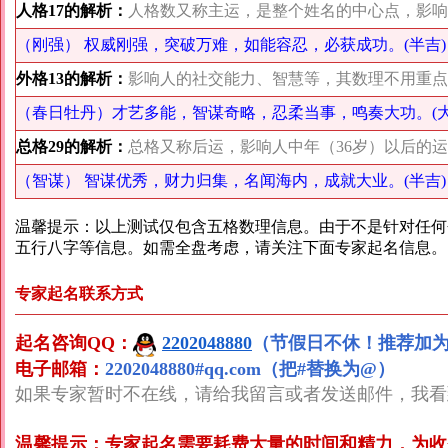
人格17的解析：
人格数又称主运，是整个姓名的中心点，影响
（刚强） 权威刚强，突破万难，如能容忍，必获成功。(半吉)
外格13的解析：
影响人的社交能力、智慧等，其数理不用重点
（春日牡丹）才艺多能，智谋奇略，忍柔当事，鸣奏大功。(大
总格29的解析：
总格又称后运，影响人中年（36岁）以后的
（智谋） 智谋优秀，财力归集，名闻海内，成就大业。(半吉)
温馨提示：以上测试仅包含五格数理信息。由于不是针对任何
五行八字等信息。如需全盘考虑，请关注下面专家起名信息。
专家起名联系方式
起名咨询QQ：
2202048880
（节假日不休！推荐加
电子邮箱：
2202048880#qq.com（把#替换为@）
如果专家暂时不在线，请给我留言或者发送邮件，我看
温馨提示：专家起名需要耗费大量的时间和精力，为收