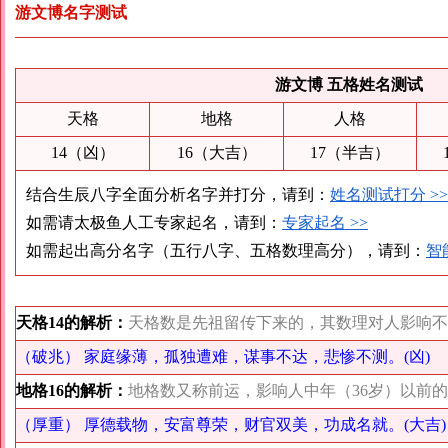
游文博名字测试
游文博 五格姓名测试
天格
地格
人格
14（凶）
16（大吉）
17（半吉）
结合生辰八字全面分析名字并打分，请到：
姓名测试打分 >>
如需请太极鱼人工专家起名，请到：
专家起名 >>
如需起出高分名字（五行八字、五格数理高分），请到：
智
天格14的解析：
天格数是先祖留传下来的，其数理对人影响不
（破兆） 家庭缘薄，孤独遭难，谋事不达，悲惨不测。(凶)
地格16的解析：
地格数又称前运，影响人中年（36岁）以前
（厚重） 厚德载物，安富尊荣，财官双美，功成名就。(大吉)