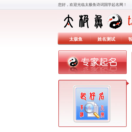
您好，欢迎光临太极鱼诗词国学起名网！
太极鱼
姓名测试