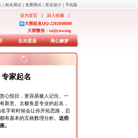
名
｜
姓名测试
｜
免费测试
｜
签名设计
｜
手机版
设为首页
|
加入收藏
|
大师起名QQ:2202048880
大师微信：taijiyuwang
历
生肖星座
周公解梦
- 专家起名
赏心悦目，更容易被人记住。一
有新意。太极鱼是专业的起名，
的名字有时候会让你开拓思路，启
都有基本的五格数理分析。
这些
座。