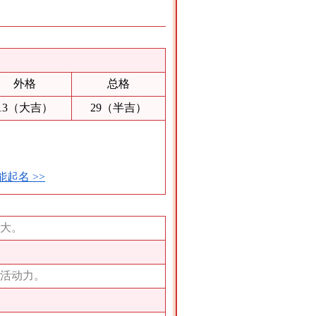
外格
总格
13（大吉）
29（半吉）
能起名 >>
大。
的活动力。