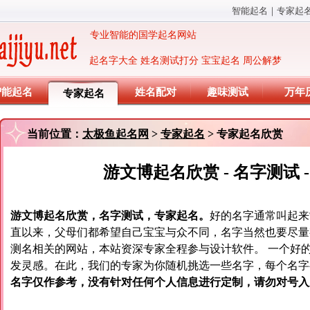
智能起名
｜
专家起
专业智能的国学起名网站
起名字大全 姓名测试打分 宝宝起名 周公解梦
智能起名
姓名配对
趣味测试
万年
专家起名
当前位置：
太极鱼起名网
>
专家起名
> 专家起名欣赏
游文博起名欣赏 - 名字测试 
游文博起名欣赏，名字测试，专家起名。
好的名字通常叫起来
直以来，父母们都希望自己宝宝与众不同，名字当然也要尽量
测名相关的网站，本站资深专家全程参与设计软件。 一个好
发灵感。在此，我们的专家为你随机挑选一些名字，每个名字
名字仅作参考，没有针对任何个人信息进行定制，请勿对号入