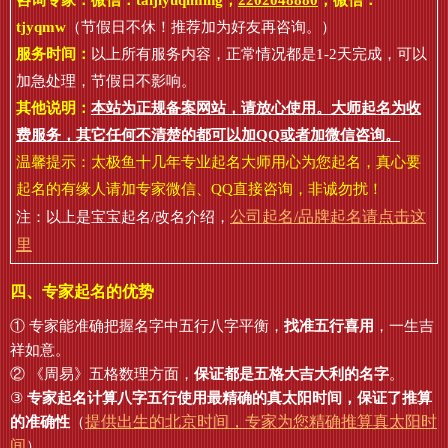
咨询专家：微信：
taijiyuqiming
，
2202048880
，微信：
tjyqmw
（节假日不休！推荐加为好友再咨询。）
服务时间：
以上所有服务内容，正常情况都是1-2天完成，可以
加急处理，节假日不影响。
其他说明：
本站为正规备案网站，请放心使用。大师起名为收
费服务，其它任何不清楚的都可以加QQ或者加微信咨询。
温馨提示：太极鱼十几年专业起名大师用心为您起名，真心要
起名的有缘人请加专家微信、QQ直接咨询，非诚勿扰！
公司起名/品牌起名请点击这
注：以上是宝宝起名/改名介绍，
里
四、专家起名的优势
① 专家能准确把握名字中五行八字平衡，
找准五行喜用
，一生吉
祥如意。
② 《周易》五格数理方面，
保证都是五格大吉大利的名字
。
③
专家起名计算八字五行使用最精确的真太阳时间，保证了推算
提供出生的北京时间，专家为您精确推算真太阳时
的准确性
（
间
）。