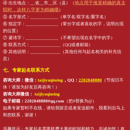
地点用于推算精确的真太
④ 出生地点：__省__市__区（县）（
阳时，这样八字更为精确哦
）
⑤ 名字形式：____________（单字名/双字名/重字名）
⑥ 指定字：______________（辈分字或者喜欢的字，说明出现
的位置）
⑦ 避讳字：______________（不希望出现在名字中的字）
⑧ 联系方式：_____________（QQ或者邮箱）
⑨ 其他说明：_____________（其他任何与起名相关的补充信
息）
七、专家起名联系方式
咨询大师：微信：
taijiyuqiming
，QQ：
2202048880
（节假日不
休！请加为好友后再咨询！）
咨询大师微信：
taijiyuqiming
电子邮箱：2202048880#qq.com
（把#替换为@）
如果专家暂时不在线，请给我留言或者发送邮件，我看到后马上
和您联系，谢谢！
温馨提示：专家起名需要耗费大量的时间和精力，非诚勿扰！有