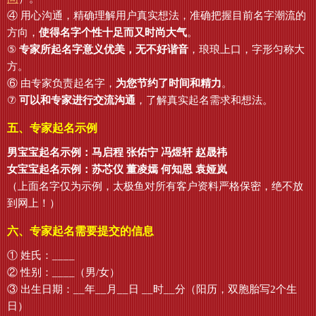
④ 用心沟通，精确理解用户真实想法，准确把握目前名字潮流的
方向，
使得名字个性十足而又时尚大气
。
⑤
专家所起名字意义优美，无不好谐音
，琅琅上口，字形匀称大
方。
⑥ 由专家负责起名字，
为您节约了时间和精力
。
⑦
可以和专家进行交流沟通
，了解真实起名需求和想法。
五、专家起名示例
男宝宝起名示例：马启程 张佑宁 冯煜轩 赵晟祎
女宝宝起名示例：苏芯仪 董凌嫣 何知恩 袁娅岚
（上面名字仅为示例，太极鱼对所有客户资料严格保密，绝不放
到网上！）
六、专家起名需要提交的信息
① 姓氏：____
② 性别：____（男/女）
③ 出生日期：__年__月__日 __时__分（阳历，双胞胎写2个生
日）