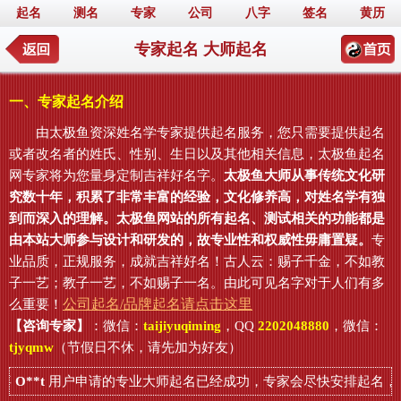
起名
测名
专家
公司
八字
签名
黄历
专家起名 大师起名
一、专家起名介绍
由太极鱼资深姓名学专家提供起名服务，您只需要提供起名
或者改名者的姓氏、性别、生日以及其他相关信息，太极鱼起名
网专家将为您量身定制吉祥好名字。
太极鱼大师从事传统文化研
究数十年，积累了非常丰富的经验，文化修养高，对姓名学有独
到而深入的理解。太极鱼网站的所有起名、测试相关的功能都是
由本站大师参与设计和研发的，故专业性和权威性毋庸置疑。
专
业品质，正规服务，成就吉祥好名！古人云：赐子千金，不如教
子一艺；教子一艺，不如赐子一名。由此可见名字对于人们有多
公司起名/品牌起名请点击这里
么重要！
【咨询专家】
：微信：
taijiyuqiming
，QQ
2202048880
，微信：
tjyqmw
（节假日不休，请先加为好友）
喜
O**t
用户申请的专业大师起名已经成功，专家会尽快安排起名，