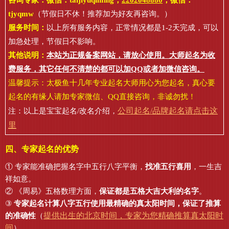
咨询专家：微信：
taijiyuqiming
，
2202048880
，微信：
tjyqmw
（节假日不休！推荐加为好友再咨询。）
服务时间：
以上所有服务内容，正常情况都是1-2天完成，可以
加急处理，节假日不影响。
其他说明：
本站为正规备案网站，请放心使用。大师起名为收
费服务，其它任何不清楚的都可以加QQ或者加微信咨询。
温馨提示：太极鱼十几年专业起名大师用心为您起名，真心要
起名的有缘人请加专家微信、QQ直接咨询，非诚勿扰！
公司起名/品牌起名请点击这
注：以上是宝宝起名/改名介绍，
里
四、专家起名的优势
① 专家能准确把握名字中五行八字平衡，
找准五行喜用
，一生吉
祥如意。
② 《周易》五格数理方面，
保证都是五格大吉大利的名字
。
③
专家起名计算八字五行使用最精确的真太阳时间，保证了推算
提供出生的北京时间，专家为您精确推算真太阳时
的准确性
（
间
）。