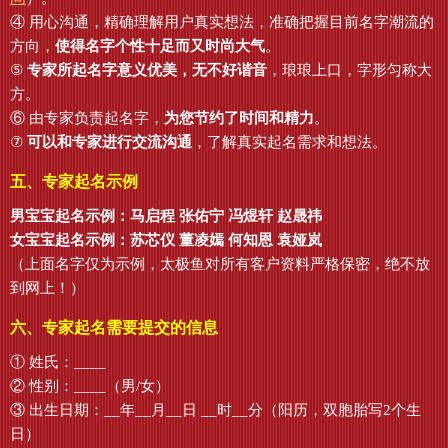
④ 用心沟通，精确理解用户真实想法，准确把握目前名字潮流的
方向，
使得名字个性十足而又时尚大气
。
⑤
专家所起名字意义优美，无不好谐音
，琅琅上口，字形匀称大
方。
⑥ 由专家负责起名字，
为您节约了时间和精力
。
⑦
可以和专家进行交流沟通
，了解真实起名需求和想法。
五、专家起名示例
男宝宝起名示例：马启程 张佑宁 冯煜轩 赵晟祎
女宝宝起名示例：苏芯仪 董凌嫣 何知恩 袁娅岚
（上面名字仅为示例，太极鱼对所有客户资料严格保密，绝不放
到网上！）
六、专家起名需要提交的信息
① 姓氏：____
② 性别：____（男/女）
③ 出生日期：__年__月__日 __时__分（阳历，双胞胎写2个生
日）