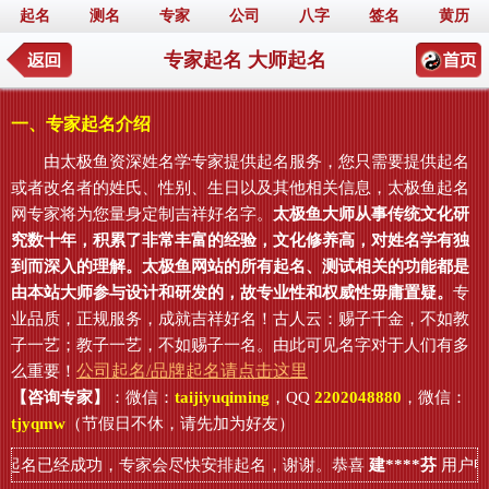
起名
测名
专家
公司
八字
签名
黄历
专家起名 大师起名
一、专家起名介绍
由太极鱼资深姓名学专家提供起名服务，您只需要提供起名
或者改名者的姓氏、性别、生日以及其他相关信息，太极鱼起名
网专家将为您量身定制吉祥好名字。
太极鱼大师从事传统文化研
究数十年，积累了非常丰富的经验，文化修养高，对姓名学有独
到而深入的理解。太极鱼网站的所有起名、测试相关的功能都是
由本站大师参与设计和研发的，故专业性和权威性毋庸置疑。
专
业品质，正规服务，成就吉祥好名！古人云：赐子千金，不如教
子一艺；教子一艺，不如赐子一名。由此可见名字对于人们有多
公司起名/品牌起名请点击这里
么重要！
【咨询专家】
：微信：
taijiyuqiming
，QQ
2202048880
，微信：
tjyqmw
（节假日不休，请先加为好友）
起名已经成功，专家会尽快安排起名，谢谢。恭喜
建****芬
用户申