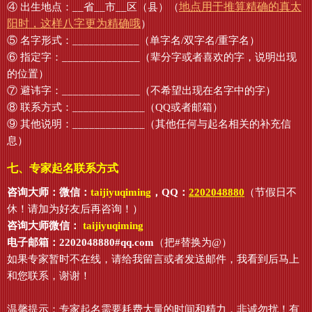
地点用于推算精确的真太
④ 出生地点：__省__市__区（县）（
阳时，这样八字更为精确哦
）
⑤ 名字形式：____________（单字名/双字名/重字名）
⑥ 指定字：______________（辈分字或者喜欢的字，说明出现
的位置）
⑦ 避讳字：______________（不希望出现在名字中的字）
⑧ 联系方式：_____________（QQ或者邮箱）
⑨ 其他说明：_____________（其他任何与起名相关的补充信
息）
七、专家起名联系方式
咨询大师：微信：
taijiyuqiming
，QQ：
2202048880
（节假日不
休！请加为好友后再咨询！）
咨询大师微信：
taijiyuqiming
电子邮箱：2202048880#qq.com
（把#替换为@）
如果专家暂时不在线，请给我留言或者发送邮件，我看到后马上
和您联系，谢谢！
温馨提示：专家起名需要耗费大量的时间和精力，非诚勿扰！有