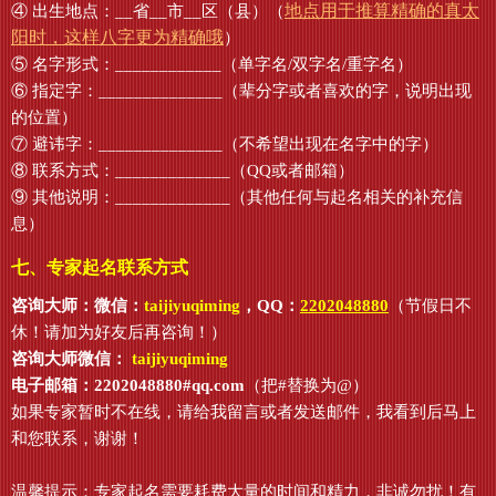
地点用于推算精确的真太
④ 出生地点：__省__市__区（县）（
阳时，这样八字更为精确哦
）
⑤ 名字形式：____________（单字名/双字名/重字名）
⑥ 指定字：______________（辈分字或者喜欢的字，说明出现
的位置）
⑦ 避讳字：______________（不希望出现在名字中的字）
⑧ 联系方式：_____________（QQ或者邮箱）
⑨ 其他说明：_____________（其他任何与起名相关的补充信
息）
七、专家起名联系方式
咨询大师：微信：
taijiyuqiming
，QQ：
2202048880
（节假日不
休！请加为好友后再咨询！）
咨询大师微信：
taijiyuqiming
电子邮箱：2202048880#qq.com
（把#替换为@）
如果专家暂时不在线，请给我留言或者发送邮件，我看到后马上
和您联系，谢谢！
温馨提示：专家起名需要耗费大量的时间和精力，非诚勿扰！有