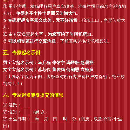
④ 用心沟通，精确理解用户真实想法，准确把握目前名字潮流的
方向，
使得名字个性十足而又时尚大气
。
⑤
专家所起名字意义优美，无不好谐音
，琅琅上口，字形匀称大
方。
⑥ 由专家负责起名字，
为您节约了时间和精力
。
⑦
可以和专家进行交流沟通
，了解真实起名需求和想法。
五、专家起名示例
男宝宝起名示例：马启程 张佑宁 冯煜轩 赵晟祎
女宝宝起名示例：苏芯仪 董凌嫣 何知恩 袁娅岚
（上面名字仅为示例，太极鱼对所有客户资料严格保密，绝不放
到网上！）
六、专家起名需要提交的信息
① 姓氏：____
② 性别：____（男/女）
③ 出生日期：__年__月__日 __时__分（阳历，双胞胎写2个生
日）