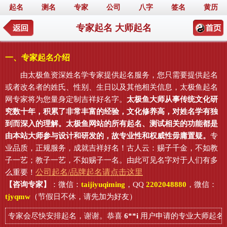
起名
测名
专家
公司
八字
签名
黄历
专家起名 大师起名
一、专家起名介绍
由太极鱼资深姓名学专家提供起名服务，您只需要提供起名
或者改名者的姓氏、性别、生日以及其他相关信息，太极鱼起名
网专家将为您量身定制吉祥好名字。
太极鱼大师从事传统文化研
究数十年，积累了非常丰富的经验，文化修养高，对姓名学有独
到而深入的理解。太极鱼网站的所有起名、测试相关的功能都是
由本站大师参与设计和研发的，故专业性和权威性毋庸置疑。
专
业品质，正规服务，成就吉祥好名！古人云：赐子千金，不如教
子一艺；教子一艺，不如赐子一名。由此可见名字对于人们有多
公司起名/品牌起名请点击这里
么重要！
【咨询专家】
：微信：
taijiyuqiming
，QQ
2202048880
，微信：
tjyqmw
（节假日不休，请先加为好友）
，专家会尽快安排起名，谢谢。恭喜
6**i
用户申请的专业大师起名已