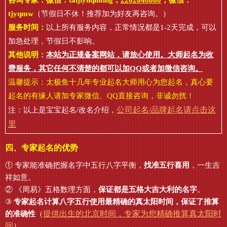
咨询专家：微信：
taijiyuqiming
，
2202048880
，微信：
tjyqmw
（节假日不休！推荐加为好友再咨询。）
服务时间：
以上所有服务内容，正常情况都是1-2天完成，可以
加急处理，节假日不影响。
其他说明：
本站为正规备案网站，请放心使用。大师起名为收
费服务，其它任何不清楚的都可以加QQ或者加微信咨询。
温馨提示：太极鱼十几年专业起名大师用心为您起名，真心要
起名的有缘人请加专家微信、QQ直接咨询，非诚勿扰！
公司起名/品牌起名请点击这
注：以上是宝宝起名/改名介绍，
里
四、专家起名的优势
① 专家能准确把握名字中五行八字平衡，
找准五行喜用
，一生吉
祥如意。
② 《周易》五格数理方面，
保证都是五格大吉大利的名字
。
③
专家起名计算八字五行使用最精确的真太阳时间，保证了推算
提供出生的北京时间，专家为您精确推算真太阳时
的准确性
（
间
）。