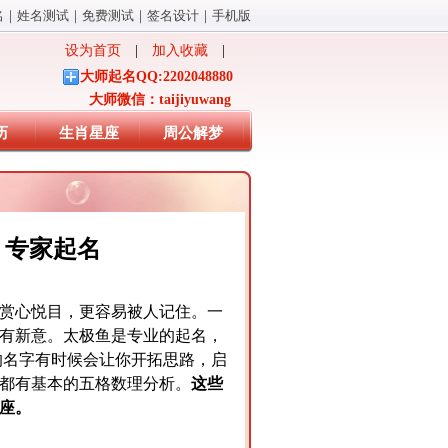
名
｜
姓名测试
｜
免费测试
｜
签名设计
｜
手机版
设为首页
|
加入收藏
|
大师起名QQ:2202048880
大师微信：taijiyuwang
历
生肖星座
周公解梦
- 专家起名
赏心悦目，更容易被人记住。一
有新意。太极鱼是专业的起名，
的名字有时候会让你开拓思路，启
都有基本的五格数理分析。
这些
座。