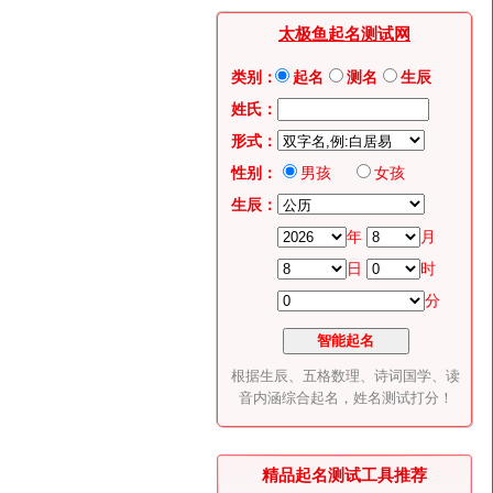
太极鱼起名测试网
类别：
起名
测名
生辰
姓氏：
形式：
性别：
男孩
女孩
生辰：
年
月
日
时
分
根据生辰、五格数理、诗词国学、读
音内涵综合起名，姓名测试打分！
精品起名测试工具推荐