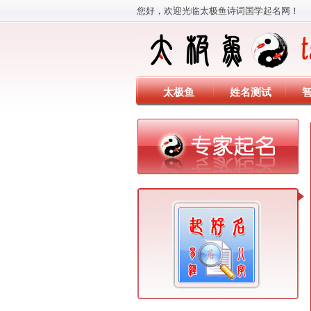
您好，欢迎光临太极鱼诗词国学起名网！
太极鱼
姓名测试