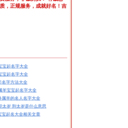
质，正规服务，成就好名！吉
女宝宝起名字大全
男宝宝起名字大全
起名字方法大全
年属羊宝宝起名字大全
外属羊的名人名字大全
年犯太岁 刑太岁是什么意思
宝宝起名大全相关文章