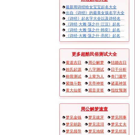
最新用诗经给女宝宝起名大全
出自《诗经》的最美女孩名字大全
《诗经》起名字大全以及诗经名句赏析
《诗经·大雅·荡之什·江汉》起名大全以及赏析
《诗经·大雅·荡之什·韩奕》起名大全以及赏析
《诗经·大雅·荡之什·烝民》起名大全以及赏析
更多超酷民俗测试大全
黄道吉日
周公解梦
结婚吉日
姓氏起源
八字测试
日干分析
称骨测试
上辈为人
奇门遁甲
紫微斗数
关帝神签
诸葛神算
黄大仙签
观音灵签
指纹预测
周公解梦速查
梦见金钱
梦见拔牙
梦见同事
梦见钥匙
梦见流泪
梦见丈夫
梦见领导
梦见地狱
梦见邻居