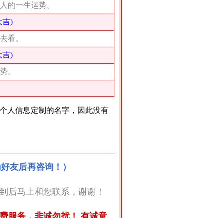
人的一生运势。
吉)
去看。
吉)
运势。
个人信息定制的名字，因此没有
为好友后再咨询！）
到后马上和您联系，谢谢！
费服务，非诚勿扰！ 有诚意