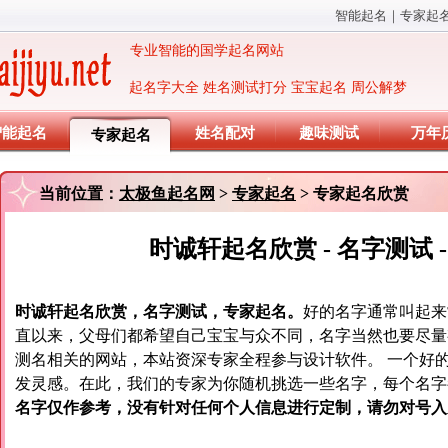
智能起名
｜
专家起
专业智能的国学起名网站
起名字大全 姓名测试打分 宝宝起名 周公解梦
智能起名
姓名配对
趣味测试
万年
专家起名
当前位置：
太极鱼起名网
>
专家起名
> 专家起名欣赏
时诚轩起名欣赏 - 名字测试 
时诚轩起名欣赏，名字测试，专家起名。
好的名字通常叫起来
直以来，父母们都希望自己宝宝与众不同，名字当然也要尽量
测名相关的网站，本站资深专家全程参与设计软件。 一个好
发灵感。在此，我们的专家为你随机挑选一些名字，每个名字
名字仅作参考，没有针对任何个人信息进行定制，请勿对号入