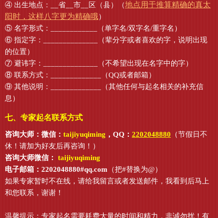
地点用于推算精确的真太
④ 出生地点：__省__市__区（县）（
阳时，这样八字更为精确哦
）
⑤ 名字形式：____________（单字名/双字名/重字名）
⑥ 指定字：______________（辈分字或者喜欢的字，说明出现
的位置）
⑦ 避讳字：______________（不希望出现在名字中的字）
⑧ 联系方式：_____________（QQ或者邮箱）
⑨ 其他说明：_____________（其他任何与起名相关的补充信
息）
七、专家起名联系方式
咨询大师：微信：
taijiyuqiming
，QQ：
2202048880
（节假日不
休！请加为好友后再咨询！）
咨询大师微信：
taijiyuqiming
电子邮箱：2202048880#qq.com
（把#替换为@）
如果专家暂时不在线，请给我留言或者发送邮件，我看到后马上
和您联系，谢谢！
温馨提示：专家起名需要耗费大量的时间和精力，非诚勿扰！有