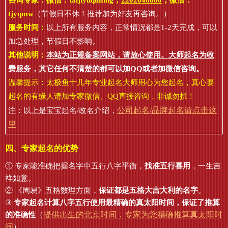
咨询专家：微信：
taijiyuqiming
，
2202048880
，微信：
tjyqmw
（节假日不休！推荐加为好友再咨询。）
服务时间：
以上所有服务内容，正常情况都是1-2天完成，可以
加急处理，节假日不影响。
其他说明：
本站为正规备案网站，请放心使用。大师起名为收
费服务，其它任何不清楚的都可以加QQ或者加微信咨询。
温馨提示：太极鱼十几年专业起名大师用心为您起名，真心要
起名的有缘人请加专家微信、QQ直接咨询，非诚勿扰！
公司起名/品牌起名请点击这
注：以上是宝宝起名/改名介绍，
里
四、专家起名的优势
① 专家能准确把握名字中五行八字平衡，
找准五行喜用
，一生吉
祥如意。
② 《周易》五格数理方面，
保证都是五格大吉大利的名字
。
③
专家起名计算八字五行使用最精确的真太阳时间，保证了推算
提供出生的北京时间，专家为您精确推算真太阳时
的准确性
（
间
）。