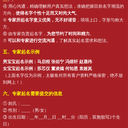
④ 用心沟通，精确理解用户真实想法，准确把握目前名字潮流的
方向，
使得名字个性十足而又时尚大气
。
⑤
专家所起名字意义优美，无不好谐音
，琅琅上口，字形匀称大
方。
⑥ 由专家负责起名字，
为您节约了时间和精力
。
⑦
可以和专家进行交流沟通
，了解真实起名需求和想法。
五、专家起名示例
男宝宝起名示例：马启程 张佑宁 冯煜轩 赵晟祎
女宝宝起名示例：苏芯仪 董凌嫣 何知恩 袁娅岚
（上面名字仅为示例，太极鱼对所有客户资料严格保密，绝不放
到网上！）
六、专家起名需要提交的信息
① 姓氏：____
② 性别：____（男/女）
③ 出生日期：__年__月__日 __时__分（阳历，双胞胎写2个生
日）