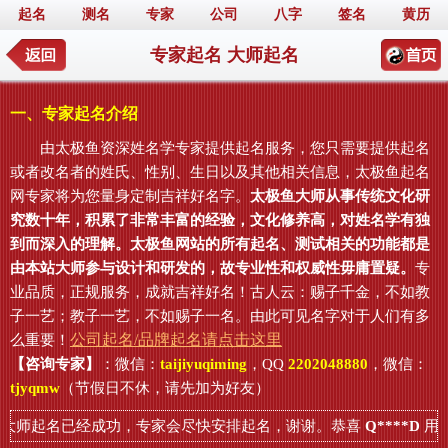
起名
测名
专家
公司
八字
签名
黄历
专家起名 大师起名
一、专家起名介绍
由太极鱼资深姓名学专家提供起名服务，您只需要提供起名
或者改名者的姓氏、性别、生日以及其他相关信息，太极鱼起名
网专家将为您量身定制吉祥好名字。
太极鱼大师从事传统文化研
究数十年，积累了非常丰富的经验，文化修养高，对姓名学有独
到而深入的理解。太极鱼网站的所有起名、测试相关的功能都是
由本站大师参与设计和研发的，故专业性和权威性毋庸置疑。
专
业品质，正规服务，成就吉祥好名！古人云：赐子千金，不如教
子一艺；教子一艺，不如赐子一名。由此可见名字对于人们有多
公司起名/品牌起名请点击这里
么重要！
【咨询专家】
：微信：
taijiyuqiming
，QQ
2202048880
，微信：
tjyqmw
（节假日不休，请先加为好友）
大师起名已经成功，专家会尽快安排起名，谢谢。恭喜
Q****D
用户