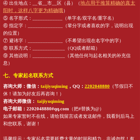
地点用于推算精确的真太
④ 出生地点：__省__市__区（县）（
阳时，这样八字更为精确哦
）
⑤ 名字形式：____________（单字名/双字名/重字名）
⑥ 指定字：______________（辈分字或者喜欢的字，说明出现
的位置）
⑦ 避讳字：______________（不希望出现在名字中的字）
⑧ 联系方式：_____________（QQ或者邮箱）
⑨ 其他说明：_____________（其他任何与起名相关的补充信
息）
七、专家起名联系方式
咨询大师：微信：
taijiyuqiming
，QQ：
2202048880
（节假日不
休！请加为好友后再咨询！）
咨询大师微信：
taijiyuqiming
电子邮箱：2202048880#qq.com
（把#替换为@）
如果专家暂时不在线，请给我留言或者发送邮件，我看到后马上
和您联系，谢谢！
温馨提示：专家起名需要耗费大量的时间和精力，非诚勿扰！有