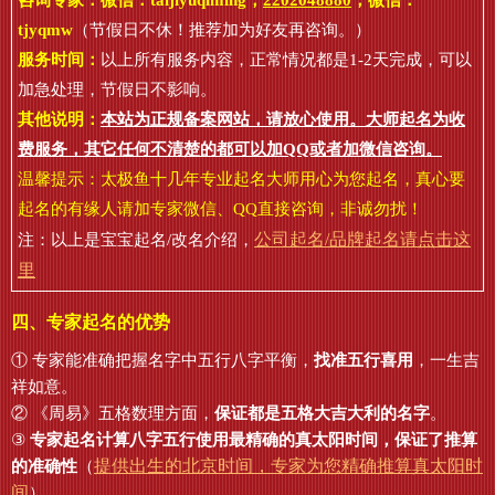
咨询专家：微信：
taijiyuqiming
，
2202048880
，微信：
tjyqmw
（节假日不休！推荐加为好友再咨询。）
服务时间：
以上所有服务内容，正常情况都是1-2天完成，可以
加急处理，节假日不影响。
其他说明：
本站为正规备案网站，请放心使用。大师起名为收
费服务，其它任何不清楚的都可以加QQ或者加微信咨询。
温馨提示：太极鱼十几年专业起名大师用心为您起名，真心要
起名的有缘人请加专家微信、QQ直接咨询，非诚勿扰！
公司起名/品牌起名请点击这
注：以上是宝宝起名/改名介绍，
里
四、专家起名的优势
① 专家能准确把握名字中五行八字平衡，
找准五行喜用
，一生吉
祥如意。
② 《周易》五格数理方面，
保证都是五格大吉大利的名字
。
③
专家起名计算八字五行使用最精确的真太阳时间，保证了推算
提供出生的北京时间，专家为您精确推算真太阳时
的准确性
（
间
）。