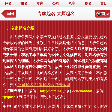
起名
测名
专家
公司
八字
签名
黄历
专家起名 大师起名
一、专家起名介绍
由太极鱼资深姓名学专家提供起名服务，您只需要提供起名
或者改名者的姓氏、性别、生日以及其他相关信息，太极鱼起名
网专家将为您量身定制吉祥好名字。
太极鱼大师从事传统文化研
究数十年，积累了非常丰富的经验，文化修养高，对姓名学有独
到而深入的理解。太极鱼网站的所有起名、测试相关的功能都是
由本站大师参与设计和研发的，故专业性和权威性毋庸置疑。
专
业品质，正规服务，成就吉祥好名！古人云：赐子千金，不如教
子一艺；教子一艺，不如赐子一名。由此可见名字对于人们有多
公司起名/品牌起名请点击这里
么重要！
【咨询专家】
：微信：
taijiyuqiming
，QQ
2202048880
，微信：
tjyqmw
（节假日不休，请先加为好友）
用户申请的专业大师起名已经成功，专家会尽快安排起名，谢谢。