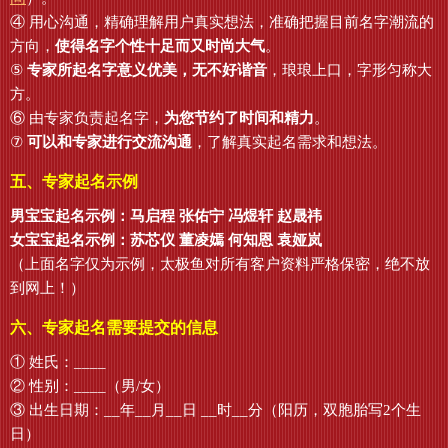
④ 用心沟通，精确理解用户真实想法，准确把握目前名字潮流的
方向，
使得名字个性十足而又时尚大气
。
⑤
专家所起名字意义优美，无不好谐音
，琅琅上口，字形匀称大
方。
⑥ 由专家负责起名字，
为您节约了时间和精力
。
⑦
可以和专家进行交流沟通
，了解真实起名需求和想法。
五、专家起名示例
男宝宝起名示例：马启程 张佑宁 冯煜轩 赵晟祎
女宝宝起名示例：苏芯仪 董凌嫣 何知恩 袁娅岚
（上面名字仅为示例，太极鱼对所有客户资料严格保密，绝不放
到网上！）
六、专家起名需要提交的信息
① 姓氏：____
② 性别：____（男/女）
③ 出生日期：__年__月__日 __时__分（阳历，双胞胎写2个生
日）