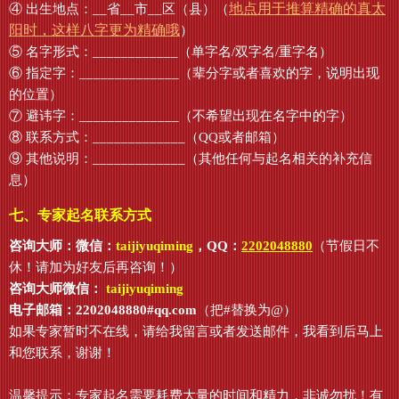
地点用于推算精确的真太
④ 出生地点：__省__市__区（县）（
阳时，这样八字更为精确哦
）
⑤ 名字形式：____________（单字名/双字名/重字名）
⑥ 指定字：______________（辈分字或者喜欢的字，说明出现
的位置）
⑦ 避讳字：______________（不希望出现在名字中的字）
⑧ 联系方式：_____________（QQ或者邮箱）
⑨ 其他说明：_____________（其他任何与起名相关的补充信
息）
七、专家起名联系方式
咨询大师：微信：
taijiyuqiming
，QQ：
2202048880
（节假日不
休！请加为好友后再咨询！）
咨询大师微信：
taijiyuqiming
电子邮箱：2202048880#qq.com
（把#替换为@）
如果专家暂时不在线，请给我留言或者发送邮件，我看到后马上
和您联系，谢谢！
温馨提示：专家起名需要耗费大量的时间和精力，非诚勿扰！有