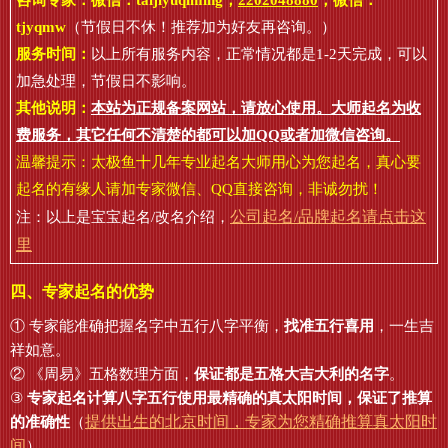
咨询专家：微信：
taijiyuqiming
，
2202048880
，微信：
tjyqmw
（节假日不休！推荐加为好友再咨询。）
服务时间：
以上所有服务内容，正常情况都是1-2天完成，可以
加急处理，节假日不影响。
其他说明：
本站为正规备案网站，请放心使用。大师起名为收
费服务，其它任何不清楚的都可以加QQ或者加微信咨询。
温馨提示：太极鱼十几年专业起名大师用心为您起名，真心要
起名的有缘人请加专家微信、QQ直接咨询，非诚勿扰！
公司起名/品牌起名请点击这
注：以上是宝宝起名/改名介绍，
里
四、专家起名的优势
① 专家能准确把握名字中五行八字平衡，
找准五行喜用
，一生吉
祥如意。
② 《周易》五格数理方面，
保证都是五格大吉大利的名字
。
③
专家起名计算八字五行使用最精确的真太阳时间，保证了推算
提供出生的北京时间，专家为您精确推算真太阳时
的准确性
（
间
）。