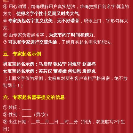
④ 用心沟通，精确理解用户真实想法，准确把握目前名字潮流的
方向，
使得名字个性十足而又时尚大气
。
⑤
专家所起名字意义优美，无不好谐音
，琅琅上口，字形匀称大
方。
⑥ 由专家负责起名字，
为您节约了时间和精力
。
⑦
可以和专家进行交流沟通
，了解真实起名需求和想法。
五、专家起名示例
男宝宝起名示例：马启程 张佑宁 冯煜轩 赵晟祎
女宝宝起名示例：苏芯仪 董凌嫣 何知恩 袁娅岚
（上面名字仅为示例，太极鱼对所有客户资料严格保密，绝不放
到网上！）
六、专家起名需要提交的信息
① 姓氏：____
② 性别：____（男/女）
③ 出生日期：__年__月__日 __时__分（阳历，双胞胎写2个生
日）