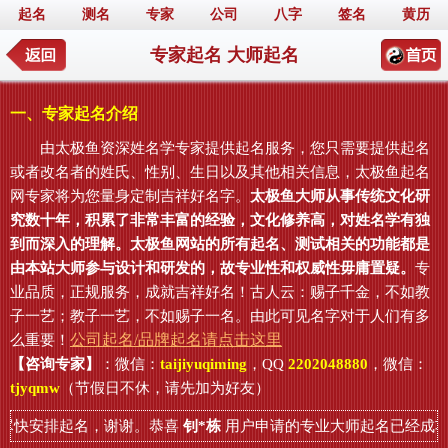
起名
测名
专家
公司
八字
签名
黄历
专家起名 大师起名
一、专家起名介绍
由太极鱼资深姓名学专家提供起名服务，您只需要提供起名
或者改名者的姓氏、性别、生日以及其他相关信息，太极鱼起名
网专家将为您量身定制吉祥好名字。
太极鱼大师从事传统文化研
究数十年，积累了非常丰富的经验，文化修养高，对姓名学有独
到而深入的理解。太极鱼网站的所有起名、测试相关的功能都是
由本站大师参与设计和研发的，故专业性和权威性毋庸置疑。
专
业品质，正规服务，成就吉祥好名！古人云：赐子千金，不如教
子一艺；教子一艺，不如赐子一名。由此可见名字对于人们有多
公司起名/品牌起名请点击这里
么重要！
【咨询专家】
：微信：
taijiyuqiming
，QQ
2202048880
，微信：
tjyqmw
（节假日不休，请先加为好友）
尽快安排起名，谢谢。恭喜
钊*栋
用户申请的专业大师起名已经成功