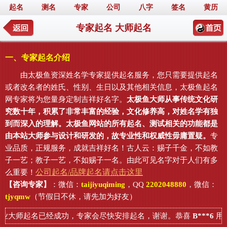
起名
测名
专家
公司
八字
签名
黄历
专家起名 大师起名
一、专家起名介绍
由太极鱼资深姓名学专家提供起名服务，您只需要提供起名
或者改名者的姓氏、性别、生日以及其他相关信息，太极鱼起名
网专家将为您量身定制吉祥好名字。
太极鱼大师从事传统文化研
究数十年，积累了非常丰富的经验，文化修养高，对姓名学有独
到而深入的理解。太极鱼网站的所有起名、测试相关的功能都是
由本站大师参与设计和研发的，故专业性和权威性毋庸置疑。
专
业品质，正规服务，成就吉祥好名！古人云：赐子千金，不如教
子一艺；教子一艺，不如赐子一名。由此可见名字对于人们有多
公司起名/品牌起名请点击这里
么重要！
【咨询专家】
：微信：
taijiyuqiming
，QQ
2202048880
，微信：
tjyqmw
（节假日不休，请先加为好友）
业大师起名已经成功，专家会尽快安排起名，谢谢。恭喜
B***6
用户