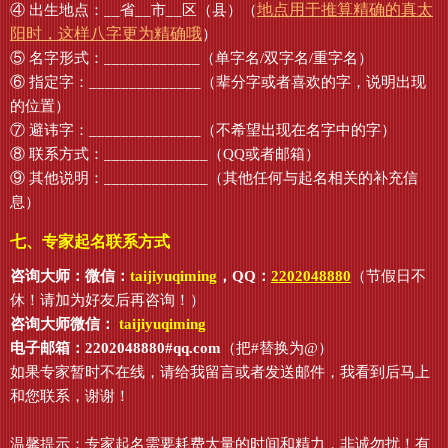
地点用于推算精确的真太
④ 出生地点：__省__市__区（县）（
阳时，这样八字更为精确哦
）
⑤ 名字形式：____________（单字名/双字名/重字名）
⑥ 指定字：______________（辈分字或者喜欢的字，说明出现
的位置）
⑦ 避讳字：______________（不希望出现在名字中的字）
⑧ 联系方式：_____________（QQ或者邮箱）
⑨ 其他说明：_____________（其他任何与起名相关的补充信
息）
七、专家起名联系方式
咨询大师：微信：
taijiyuqiming
，QQ：
2202048880
（节假日不
休！请加为好友后再咨询！）
咨询大师微信：
taijiyuqiming
电子邮箱：2202048880#qq.com
（把#替换为@）
如果专家暂时不在线，请给我留言或者发送邮件，我看到后马上
和您联系，谢谢！
温馨提示：专家起名需要耗费大量的时间和精力，非诚勿扰！有