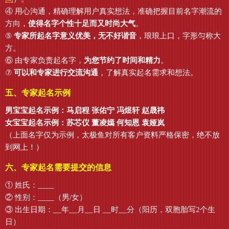
④ 用心沟通，精确理解用户真实想法，准确把握目前名字潮流的
方向，
使得名字个性十足而又时尚大气
。
⑤
专家所起名字意义优美，无不好谐音
，琅琅上口，字形匀称大
方。
⑥ 由专家负责起名字，
为您节约了时间和精力
。
⑦
可以和专家进行交流沟通
，了解真实起名需求和想法。
五、专家起名示例
男宝宝起名示例：马启程 张佑宁 冯煜轩 赵晟祎
女宝宝起名示例：苏芯仪 董凌嫣 何知恩 袁娅岚
（上面名字仅为示例，太极鱼对所有客户资料严格保密，绝不放
到网上！）
六、专家起名需要提交的信息
① 姓氏：____
② 性别：____（男/女）
③ 出生日期：__年__月__日 __时__分（阳历，双胞胎写2个生
日）