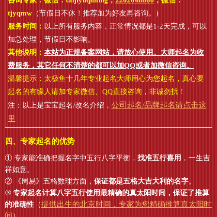
咨询专家：微信：
taijiyuqiming
，
2202048880
，微信：
tjyqmw
（节假日不休！推荐加为好友再咨询。）
服务时间：
以上所有服务内容，正常情况都是1-2天完成，可以
加急处理，节假日不影响。
其他说明：
本站为正规备案网站，请放心使用。大师起名为收
费服务，其它任何不清楚的都可以加QQ或者加微信咨询。
温馨提示：太极鱼十几年专业起名大师用心为您起名，真心要
起名的有缘人请加专家微信、QQ直接咨询，非诚勿扰！
公司起名/品牌起名请点击这
注：以上是宝宝起名/改名介绍，
里
四、专家起名的优势
① 专家能准确把握名字中五行八字平衡，
找准五行喜用
，一生吉
祥如意。
② 《周易》五格数理方面，
保证都是五格大吉大利的名字
。
③
专家起名计算八字五行使用最精确的真太阳时间，保证了推算
提供出生的北京时间，专家为您精确推算真太阳时
的准确性
（
间
）。