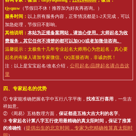
咨询专家：微信：
taijiyuqiming
，
2202048880
，微信：
tjyqmw
（节假日不休！推荐加为好友再咨询。）
服务时间：
以上所有服务内容，正常情况都是1-2天完成，可以
加急处理，节假日不影响。
其他说明：
本站为正规备案网站，请放心使用。大师起名为收
费服务，其它任何不清楚的都可以加QQ或者加微信咨询。
温馨提示：太极鱼十几年专业起名大师用心为您起名，真心要
起名的有缘人请加专家微信、QQ直接咨询，非诚勿扰！
公司起名/品牌起名请点击这
注：以上是宝宝起名/改名介绍，
里
四、专家起名的优势
① 专家能准确把握名字中五行八字平衡，
找准五行喜用
，一生吉
祥如意。
② 《周易》五格数理方面，
保证都是五格大吉大利的名字
。
③
专家起名计算八字五行使用最精确的真太阳时间，保证了推算
提供出生的北京时间，专家为您精确推算真太阳时
的准确性
（
间
）。