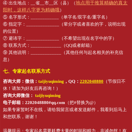
地点用于推算精确的真太
④ 出生地点：__省__市__区（县）（
阳时，这样八字更为精确哦
）
⑤ 名字形式：____________（单字名/双字名/重字名）
⑥ 指定字：______________（辈分字或者喜欢的字，说明出现
的位置）
⑦ 避讳字：______________（不希望出现在名字中的字）
⑧ 联系方式：_____________（QQ或者邮箱）
⑨ 其他说明：_____________（其他任何与起名相关的补充信
息）
七、专家起名联系方式
咨询大师：微信：
taijiyuqiming
，QQ：
2202048880
（节假日不
休！请加为好友后再咨询！）
咨询大师微信：
taijiyuqiming
电子邮箱：2202048880#qq.com
（把#替换为@）
如果专家暂时不在线，请给我留言或者发送邮件，我看到后马上
和您联系，谢谢！
温馨提示：专家起名需要耗费大量的时间和精力，非诚勿扰！有