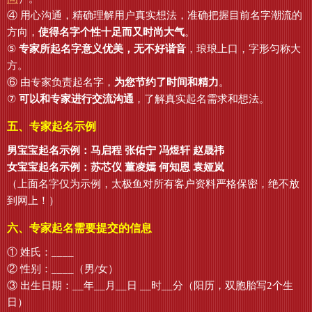
④ 用心沟通，精确理解用户真实想法，准确把握目前名字潮流的
方向，
使得名字个性十足而又时尚大气
。
⑤
专家所起名字意义优美，无不好谐音
，琅琅上口，字形匀称大
方。
⑥ 由专家负责起名字，
为您节约了时间和精力
。
⑦
可以和专家进行交流沟通
，了解真实起名需求和想法。
五、专家起名示例
男宝宝起名示例：马启程 张佑宁 冯煜轩 赵晟祎
女宝宝起名示例：苏芯仪 董凌嫣 何知恩 袁娅岚
（上面名字仅为示例，太极鱼对所有客户资料严格保密，绝不放
到网上！）
六、专家起名需要提交的信息
① 姓氏：____
② 性别：____（男/女）
③ 出生日期：__年__月__日 __时__分（阳历，双胞胎写2个生
日）