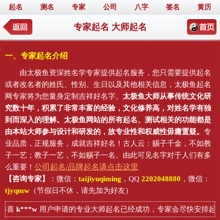
起名
测名
专家
公司
八字
签名
黄历
专家起名 大师起名
一、专家起名介绍
由太极鱼资深姓名学专家提供起名服务，您只需要提供起名
或者改名者的姓氏、性别、生日以及其他相关信息，太极鱼起名
网专家将为您量身定制吉祥好名字。
太极鱼大师从事传统文化研
究数十年，积累了非常丰富的经验，文化修养高，对姓名学有独
到而深入的理解。太极鱼网站的所有起名、测试相关的功能都是
由本站大师参与设计和研发的，故专业性和权威性毋庸置疑。
专
业品质，正规服务，成就吉祥好名！古人云：赐子千金，不如教
子一艺；教子一艺，不如赐子一名。由此可见名字对于人们有多
公司起名/品牌起名请点击这里
么重要！
【咨询专家】
：微信：
taijiyuqiming
，QQ
2202048880
，微信：
tjyqmw
（节假日不休，请先加为好友）
恭喜
k***w
用户申请的专业大师起名已经成功，专家会尽快安排起名