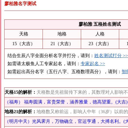
廖柏雅名字测试
廖柏雅 五格姓名测试
天格
地格
人格
15（大吉）
21（大吉）
23（大吉）
结合生辰八字全面分析名字并打分，请到：
姓名测试打分 >>
如需请太极鱼人工专家起名，请到：
专家起名 >>
如需起出高分名字（五行八字、五格数理高分），请到：
智
天格15的解析：
天格数是先祖留传下来的，其数理对人影响不
（福寿） 福寿圆满，富贵荣誉，涵养雅量，德高望重。(大吉)
地格21的解析：
地格数又称前运，影响人中年（36岁）以前
（明月中天）光风霁月，万物确立，官运亨通，大搏名利。(大