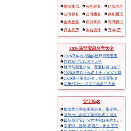
姓名测试
智能起名
起名大全
公司起名
公司测名
趣味测试
生肖星座
康熙字典
号码测试
择吉黄历
签名设计
万 年 历
2026马宝宝起名字大全
2026马年有内涵的姓邢男宝宝宝起名
姓袁马宝宝起名字大全
姓冯马宝宝起名，宝宝快要出生了
2026马年姓王起名大全：女宝宝篇
2026属马宝宝起名，女宝宝取名
马年6月出生马宝宝起名字大全
宝宝起名
根据辈分字给宝宝起名，指定字宝宝起名大全
国外出生的宝宝如何起名？国外出生宝宝八字起名时间怎么算？
最新版宝宝起名方法和好听的名字精选
南半球（澳洲/新西兰）出生宝宝五行八字起名以及时间推算