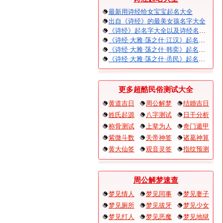
最新用诗经给女宝宝起名大全
出自《诗经》的最美女孩名字大全
《诗经》起名字大全以及诗经名句赏析
《诗经·大雅·荡之什·江汉》起名大全以及赏析
《诗经·大雅·荡之什·韩奕》起名大全以及赏析
《诗经·大雅·荡之什·烝民》起名大全以及赏析
更多超酷民俗测试大全
黄道吉日
周公解梦
结婚吉日
姓氏起源
八字测试
日干分析
称骨测试
上辈为人
奇门遁甲
紫微斗数
关帝神签
诸葛神算
黄大仙签
观音灵签
指纹预测
周公解梦速查
梦见情人
梦见同事
梦见妻子
梦见厕所
梦见拔牙
梦见少女
梦见打人
梦见恶魔
梦见地狱