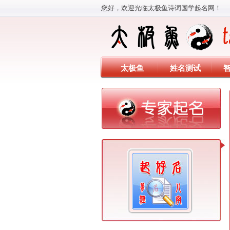
您好，欢迎光临太极鱼诗词国学起名网！
太极鱼
姓名测试