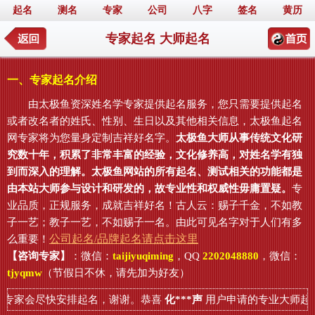
起名
测名
专家
公司
八字
签名
黄历
专家起名 大师起名
一、专家起名介绍
由太极鱼资深姓名学专家提供起名服务，您只需要提供起名
或者改名者的姓氏、性别、生日以及其他相关信息，太极鱼起名
网专家将为您量身定制吉祥好名字。
太极鱼大师从事传统文化研
究数十年，积累了非常丰富的经验，文化修养高，对姓名学有独
到而深入的理解。太极鱼网站的所有起名、测试相关的功能都是
由本站大师参与设计和研发的，故专业性和权威性毋庸置疑。
专
业品质，正规服务，成就吉祥好名！古人云：赐子千金，不如教
子一艺；教子一艺，不如赐子一名。由此可见名字对于人们有多
公司起名/品牌起名请点击这里
么重要！
【咨询专家】
：微信：
taijiyuqiming
，QQ
2202048880
，微信：
tjyqmw
（节假日不休，请先加为好友）
专家会尽快安排起名，谢谢。恭喜
化***声
用户申请的专业大师起名