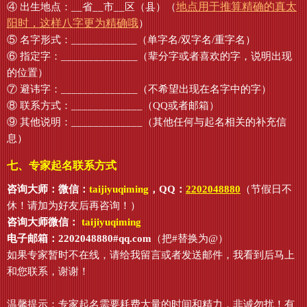
地点用于推算精确的真太
④ 出生地点：__省__市__区（县）（
阳时，这样八字更为精确哦
）
⑤ 名字形式：____________（单字名/双字名/重字名）
⑥ 指定字：______________（辈分字或者喜欢的字，说明出现
的位置）
⑦ 避讳字：______________（不希望出现在名字中的字）
⑧ 联系方式：_____________（QQ或者邮箱）
⑨ 其他说明：_____________（其他任何与起名相关的补充信
息）
七、专家起名联系方式
咨询大师：微信：
taijiyuqiming
，QQ：
2202048880
（节假日不
休！请加为好友后再咨询！）
咨询大师微信：
taijiyuqiming
电子邮箱：2202048880#qq.com
（把#替换为@）
如果专家暂时不在线，请给我留言或者发送邮件，我看到后马上
和您联系，谢谢！
温馨提示：专家起名需要耗费大量的时间和精力，非诚勿扰！有