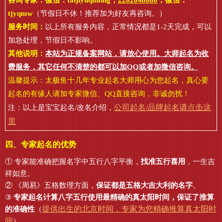
咨询专家：微信：
taijiyuqiming
，
2202048880
，微信：
tjyqmw
（节假日不休！推荐加为好友再咨询。）
服务时间：
以上所有服务内容，正常情况都是1-2天完成，可以
加急处理，节假日不影响。
其他说明：
本站为正规备案网站，请放心使用。大师起名为收
费服务，其它任何不清楚的都可以加QQ或者加微信咨询。
温馨提示：太极鱼十几年专业起名大师用心为您起名，真心要
起名的有缘人请加专家微信、QQ直接咨询，非诚勿扰！
公司起名/品牌起名请点击这
注：以上是宝宝起名/改名介绍，
里
四、专家起名的优势
① 专家能准确把握名字中五行八字平衡，
找准五行喜用
，一生吉
祥如意。
② 《周易》五格数理方面，
保证都是五格大吉大利的名字
。
③
专家起名计算八字五行使用最精确的真太阳时间，保证了推算
提供出生的北京时间，专家为您精确推算真太阳时
的准确性
（
间
）。