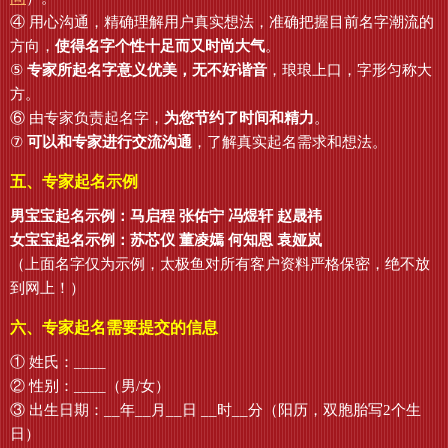
④ 用心沟通，精确理解用户真实想法，准确把握目前名字潮流的
方向，
使得名字个性十足而又时尚大气
。
⑤
专家所起名字意义优美，无不好谐音
，琅琅上口，字形匀称大
方。
⑥ 由专家负责起名字，
为您节约了时间和精力
。
⑦
可以和专家进行交流沟通
，了解真实起名需求和想法。
五、专家起名示例
男宝宝起名示例：马启程 张佑宁 冯煜轩 赵晟祎
女宝宝起名示例：苏芯仪 董凌嫣 何知恩 袁娅岚
（上面名字仅为示例，太极鱼对所有客户资料严格保密，绝不放
到网上！）
六、专家起名需要提交的信息
① 姓氏：____
② 性别：____（男/女）
③ 出生日期：__年__月__日 __时__分（阳历，双胞胎写2个生
日）