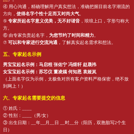
④ 用心沟通，精确理解用户真实想法，准确把握目前名字潮流的
方向，
使得名字个性十足而又时尚大气
。
⑤
专家所起名字意义优美，无不好谐音
，琅琅上口，字形匀称大
方。
⑥ 由专家负责起名字，
为您节约了时间和精力
。
⑦
可以和专家进行交流沟通
，了解真实起名需求和想法。
五、专家起名示例
男宝宝起名示例：马启程 张佑宁 冯煜轩 赵晟祎
女宝宝起名示例：苏芯仪 董凌嫣 何知恩 袁娅岚
（上面名字仅为示例，太极鱼对所有客户资料严格保密，绝不放
到网上！）
六、专家起名需要提交的信息
① 姓氏：____
② 性别：____（男/女）
③ 出生日期：__年__月__日 __时__分（阳历，双胞胎写2个生
日）