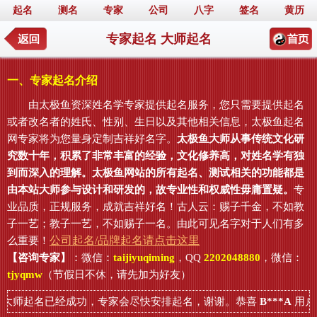
起名
测名
专家
公司
八字
签名
黄历
专家起名 大师起名
一、专家起名介绍
由太极鱼资深姓名学专家提供起名服务，您只需要提供起名
或者改名者的姓氏、性别、生日以及其他相关信息，太极鱼起名
网专家将为您量身定制吉祥好名字。
太极鱼大师从事传统文化研
究数十年，积累了非常丰富的经验，文化修养高，对姓名学有独
到而深入的理解。太极鱼网站的所有起名、测试相关的功能都是
由本站大师参与设计和研发的，故专业性和权威性毋庸置疑。
专
业品质，正规服务，成就吉祥好名！古人云：赐子千金，不如教
子一艺；教子一艺，不如赐子一名。由此可见名字对于人们有多
公司起名/品牌起名请点击这里
么重要！
【咨询专家】
：微信：
taijiyuqiming
，QQ
2202048880
，微信：
tjyqmw
（节假日不休，请先加为好友）
大师起名已经成功，专家会尽快安排起名，谢谢。恭喜
B***A
用户申