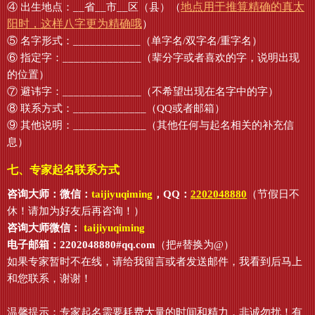
地点用于推算精确的真太
④ 出生地点：__省__市__区（县）（
阳时，这样八字更为精确哦
）
⑤ 名字形式：____________（单字名/双字名/重字名）
⑥ 指定字：______________（辈分字或者喜欢的字，说明出现
的位置）
⑦ 避讳字：______________（不希望出现在名字中的字）
⑧ 联系方式：_____________（QQ或者邮箱）
⑨ 其他说明：_____________（其他任何与起名相关的补充信
息）
七、专家起名联系方式
咨询大师：微信：
taijiyuqiming
，QQ：
2202048880
（节假日不
休！请加为好友后再咨询！）
咨询大师微信：
taijiyuqiming
电子邮箱：2202048880#qq.com
（把#替换为@）
如果专家暂时不在线，请给我留言或者发送邮件，我看到后马上
和您联系，谢谢！
温馨提示：专家起名需要耗费大量的时间和精力，非诚勿扰！有