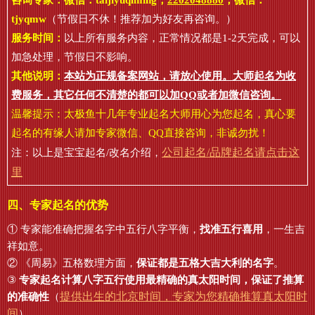
咨询专家：微信：
taijiyuqiming
，
2202048880
，微信：
tjyqmw
（节假日不休！推荐加为好友再咨询。）
服务时间：
以上所有服务内容，正常情况都是1-2天完成，可以
加急处理，节假日不影响。
其他说明：
本站为正规备案网站，请放心使用。大师起名为收
费服务，其它任何不清楚的都可以加QQ或者加微信咨询。
温馨提示：太极鱼十几年专业起名大师用心为您起名，真心要
起名的有缘人请加专家微信、QQ直接咨询，非诚勿扰！
公司起名/品牌起名请点击这
注：以上是宝宝起名/改名介绍，
里
四、专家起名的优势
① 专家能准确把握名字中五行八字平衡，
找准五行喜用
，一生吉
祥如意。
② 《周易》五格数理方面，
保证都是五格大吉大利的名字
。
③
专家起名计算八字五行使用最精确的真太阳时间，保证了推算
提供出生的北京时间，专家为您精确推算真太阳时
的准确性
（
间
）。