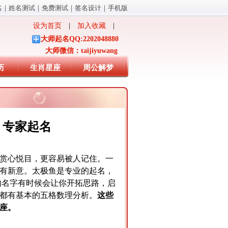
名
｜
姓名测试
｜
免费测试
｜
签名设计
｜
手机版
设为首页
|
加入收藏
|
大师起名QQ:2202048880
大师微信：taijiyuwang
历
生肖星座
周公解梦
- 专家起名
赏心悦目，更容易被人记住。一
有新意。太极鱼是专业的起名，
的名字有时候会让你开拓思路，启
都有基本的五格数理分析。
这些
座。